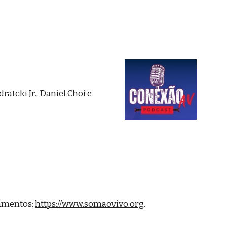
tcki Jr., Daniel Choi e
pamentos:
https://www.somaovivo.org
.