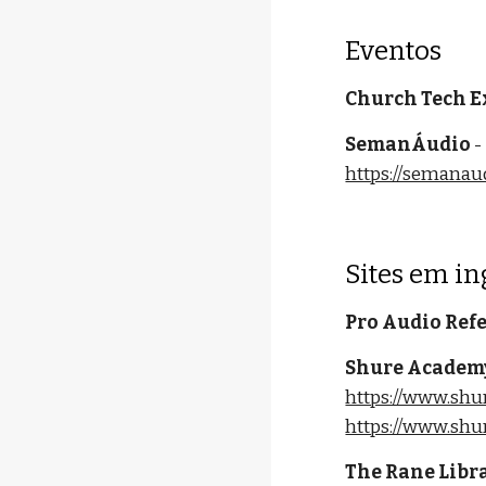
Eventos
Church Tech E
SemanÁudio
-
https://semanau
Sites em in
Pro Audio Ref
Shure Academ
https://www.sh
https://www.sh
The Rane Libr