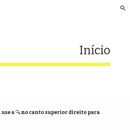
ion
Início
 use a
🔍
n
o canto superior direito para