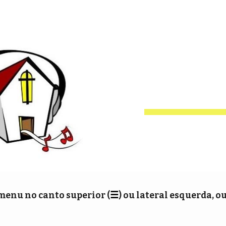
ip to main content
Skip to navigat
☰
menu no canto superior (
) ou lateral esquerda, ou