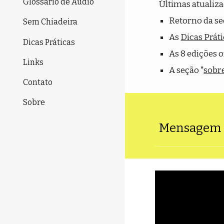
Glossário de Áudio
Últimas atualiz
Retorno da se
Sem Chiadeira
As
Dicas Prát
Dicas Práticas
As 8 edições o
Links
A se
ção "
sobr
Contato
Sobre
Mensagem d