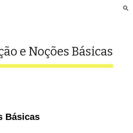
ion
ção e Noções Básicas
s Básicas