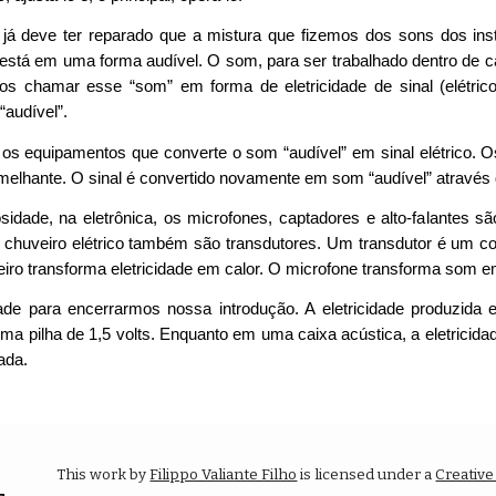
ê já deve ter reparado que a mistura que fizemos dos sons dos i
está em uma forma audível. O som, para ser trabalhado dentro de ca
mos chamar esse “som” em forma de eletricidade de sinal (elétric
“audível”.
os equipamentos que converte o som “audível” em sinal elétrico. Os
elhante. O sinal é convertido novamente em som “audível” através 
idade, na eletrônica, os microfones, captadores e alto-falantes s
 chuveiro elétrico também são transdutores. Um transdutor é um c
eiro transforma eletricidade em calor. O microfone transforma som em 
de para encerrarmos nossa introdução. A eletricidade produzida 
ma pilha de 1,5 volts. Enquanto em uma caixa acústica, a eletricid
ada.
This work by
Filippo Valiante Filho
is licensed under a
Creativ