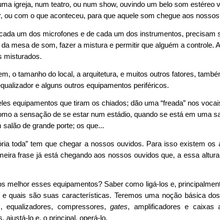
a igreja, num teatro, ou num show, ouvindo um belo som estéreo 
er, ou com o que aconteceu, para que aquele som chegue aos nossos 
 cada um dos microfones e de cada um dos instrumentos, precisam 
l da mesa de som, fazer a mistura e permitir que alguém a control
s misturados.
m, o tamanho do local, a arquitetura, e muitos outros fatores, tam
ualizador e alguns outros equipamentos periféricos.
es equipamentos que tiram os chiados; dão uma “freada” nos vocais
omo a sensação de se estar num estádio, quando se está em uma sa
salão de grande porte; os que...
tória toda” tem que chegar a nossos ouvidos. Para isso existem os 
meira frase já está chegando aos nossos ouvidos que, a essa altura
s melhor esses equipamentos? Saber como ligá-los e, principalmen
e quais são suas características. Teremos uma noção básica dos
, equalizadores, compressores,
gates
, amplificadores e caixas
 ajustá-lo e, o principal, operá-lo.