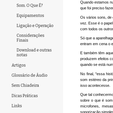
Quando estamos num
Som. O Que É?
que foi preciso faz
Equipamentos
Os vários sons, de
vez. Esse é o pape
Ligação e Operação
com todos os outro
Considerações
Só que a aparelhage
Finais
entram em cena o eq
Download e outras
E também têm aquel
notas
produzem efeitos c
quando se está num 
Artigos
No final, “essa his
Glossário de Áudio
som estéreo da pri
Sem Chiadeira
isso acontecesse.
Que tal conhecermo
Dicas Práticas
sobre o que é som 
Links
microfones, mesas
sonorização simples,