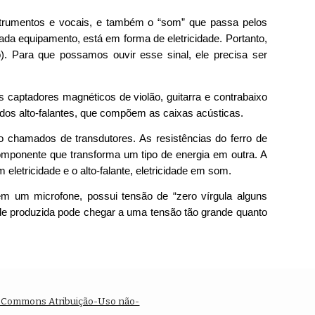
nstrumentos e vocais, e também o “som” que passa pelos
da equipamento, está em forma de eletricidade. Portanto,
o). Para que possamos ouvir esse sinal, ele precisa ser
 captadores magnéticos de violão, guitarra e contrabaixo
dos alto-falantes, que compõem as caixas acústicas.
ão chamados de transdutores. As resistências do ferro de
omponente que transforma um tipo de energia em outra. A
eletricidade e o alto-falante, eletricidade em som.
em um microfone, possui tensão de “zero vírgula alguns
ade produzida pode chegar a uma tensão tão grande quanto
e Commons Atribuição-Uso não-